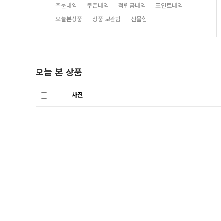
주문내역
쿠폰내역
적립금내역
포인트내역
오늘본상품
상품 보관함
선물함
오늘 본 상품
사진