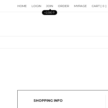
HOME
LOGIN
JOIN
ORDER
MYPAGE
CART [
]
0
+2,000 P
SHOPPING INFO